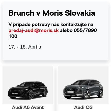
Brunch v Moris Slovakia
V prípade potreby nás kontaktujte na
predaj-audi@moris.sk
alebo 055/7890
100
17. - 18. Apríla
Audi A6 Avant
Audi Q3